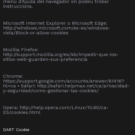
menú d’Ajuda del navegador on podeu trobar
instruccions.
Microsoft Internet Explorer o Microsoft Edge:
http://windows.microsoft.com/es-es/windows-
vista/Block-or-allow-cookies
Mozilla Firefox:
http://support.mozilla.org/es/kb/impedir-que-los-
sitios-web-guarden-sus-preferencia
Chrome:
https://support.google.com/accounts/answer/61416?
hl=ca • Safari: http://safari.helpmax.net/ca/privacidad-
y-seguridad/como-gestionar-las-cookies/
Opera: http://help.opera.com/Linux/10.60/ca-
ES/cookies.html
DART Cookie