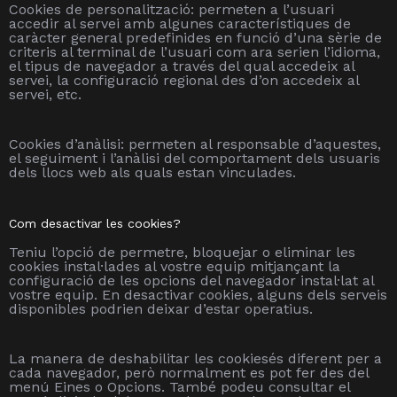
Cookies de personalització: permeten a l’usuari
accedir al servei amb algunes característiques de
caràcter general predefinides en funció d’una sèrie de
criteris al terminal de l’usuari com ara serien l’idioma,
el tipus de navegador a través del qual accedeix al
servei, la configuració regional des d’on accedeix al
servei, etc.
Cookies d’anàlisi: permeten al responsable d’aquestes,
el seguiment i l’anàlisi del comportament dels usuaris
dels llocs web als quals estan vinculades.
Com desactivar les cookies?
Teniu l’opció de permetre, bloquejar o eliminar les
cookies instal·lades al vostre equip mitjançant la
configuració de les opcions del navegador instal·lat al
vostre equip. En desactivar cookies, alguns dels serveis
disponibles podrien deixar d’estar operatius.
La manera de deshabilitar les cookiesés diferent per a
cada navegador, però normalment es pot fer des del
menú Eines o Opcions. També podeu consultar el