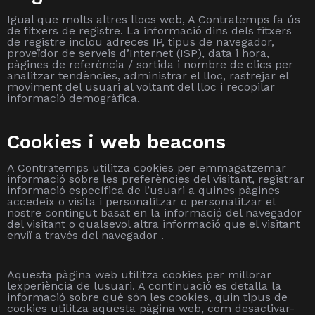
Igual que molts altres llocs web, A Contratemps fa ús
de fitxers de registre. La informació dins dels fitxers
de registre inclou adreces IP, tipus de navegador,
proveïdor de serveis d’Internet (ISP), data i hora,
pàgines de referència / sortida i nombre de clics per
analitzar tendències, administrar el lloc, rastrejar el
moviment del usuari al voltant del lloc i recopilar
informació demogràfica.
Cookies i web beacons
A Contratemps utilitza cookies per emmagatzemar
informació sobre les preferències del visitant, registrar
informació específica de l’usuari a quines pàgines
accedeix o visita i personalitzar o personalitzar el
nostre contingut basat en la informació del navegador
del visitant o qualsevol altra informació que el visitant
enviï a través del navegador .
Aquesta pàgina web utilitza cookies per millorar
lexperiència de lusuari. A continuació es detalla la
informació sobre què són les cookies, quin tipus de
cookies utilitza aquesta pàgina web, com desactivar-