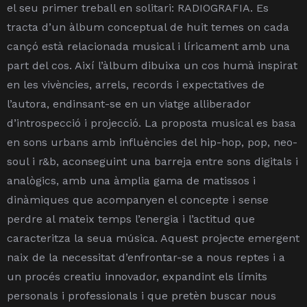
el seu primer treball en solitari: RADIOGRAFIA.
Es
tracta d’un àlbum conceptual de huit temes on cada
cançó està relacionada musical i líricament amb una
part del cos. Així l’àlbum dibuixa un cos humà inspirat
en les vivències, arrels, records i expectatives de
l’autora, endinsant-se en un viatge alliberador
d’introspecció i projecció. La proposta musical es basa
en sons urbans amb influències del hip-hop, pop, neo-
soul i r&b, aconseguint una barreja entre sons digitals i
analògics, amb una àmplia gama de matissos i
dinàmiques que acompanyen el concepte i sense
perdre al mateix temps l’energia i l’actitud que
caracteritza la seua música.
Aquest projecte emergent
naix de la necessitat d’enfrontar-se a nous reptes i a
un procés creatiu innovador, expandint els límits
personals i professionals i que pretèn buscar nous